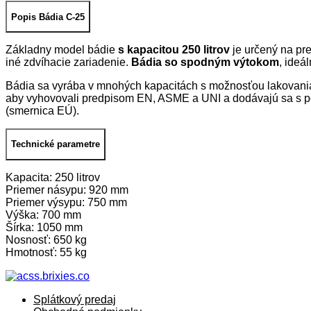
25
Popis Bádia C-25
Základny model bádie
s kapacitou 250 litrov
je určený na pr
iné zdvíhacie zariadenie.
Bádia so spodným výtokom
, ideá
Bádia sa vyrába v mnohých kapacitách s možnosťou lakovania 
aby vyhovovali predpisom EN, ASME a UNI a dodávajú sa s p
(smernica EÚ).
Technické parametre
Kapacita: 250 litrov
Priemer násypu: 920 mm
Priemer výsypu: 750 mm
Výška: 700 mm
Šírka: 1050 mm
Nosnosť: 650 kg
Hmotnosť: 55 kg
Splátkový predaj