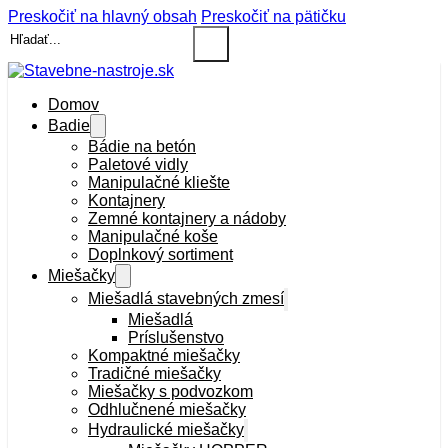
Preskočiť na hlavný obsah
Preskočiť na pätičku
Hľadať
Domov
Badie
Bádie na betón
Paletové vidly
Manipulačné kliešte
Kontajnery
Zemné kontajnery a nádoby
Manipulačné koše
Doplnkový sortiment
Miešačky
Miešadlá stavebných zmesí
Miešadlá
Príslušenstvo
Kompaktné miešačky
Tradičné miešačky
Miešačky s podvozkom
Odhlučnené miešačky
Hydraulické miešačky