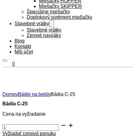
Miešačky HOPPER
Miešačky SKIPPER
Špeciálne miešačky
Doplnkový sortiment miešačky
Stavebné vrátky
Stavebné vrátky
Zemné navijáky
Blog
Kontakt
Môj účet
0
Domov
Bádie na betón
Bádia C-25
Bádia C-25
Cena na vyžiadanie
množstvo
Bádia
Vyžiadať cenovú ponuku
C-