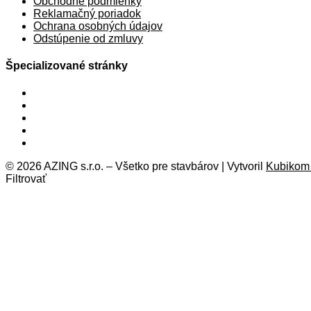
Obchodné podmienky
Reklamačný poriadok
Ochrana osobných údajov
Odstúpenie od zmluvy
Špecializované stránky
© 2026 AZING s.r.o. – Všetko pre stavbárov | Vytvoril
Kubikom s
Filtrovať